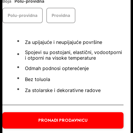
Boja
Polu-providna
Polu-providna
Providna
Za upijajuće i neupijajuće površine
Spojevi su postojani, elastični, vodootporni
i otporni na visoke temperature
Odmah podnosi opterećenje
Bez toluola
Za stolarske i dekorativne radove
PRONAĐI PRODAVNICU