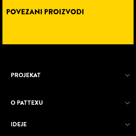
POVEZANI PROIZVODI
4 min
čitanja
POPRAVITE POLOMLJENU
STOLICU SA PATTEX REPAIR
PROJEKAT
EXPRESS LEPKOM
O PATTEXU
IDEJE