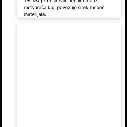
TACK© profesionalni lepak na bazi
rastvarača koji povezuje širok raspon
materijala.