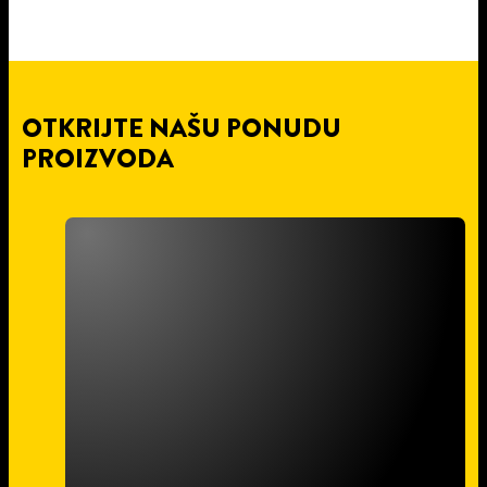
OTKRIJTE NAŠU PONUDU
PROIZVODA