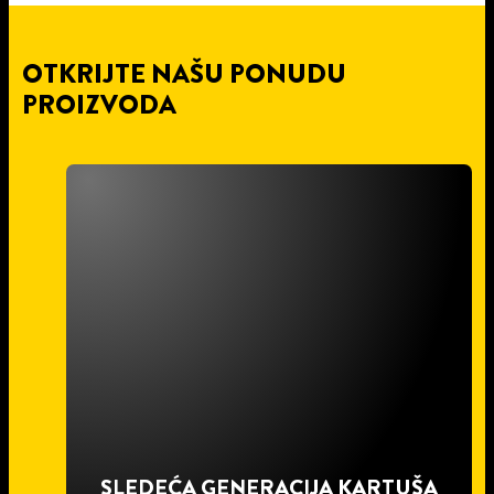
OTKRIJTE NAŠU PONUDU
PROIZVODA
SLEDEĆA GENERACIJA KARTUŠA