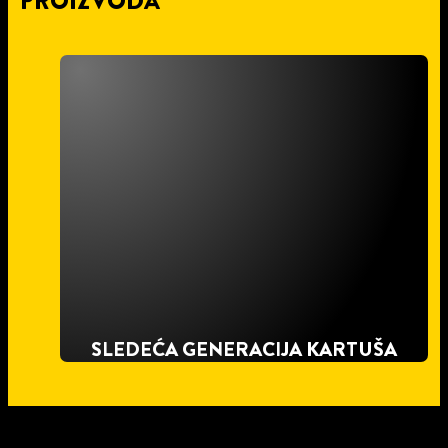
PROIZVODA
SLEDEĆA GENERACIJA KARTUŠA