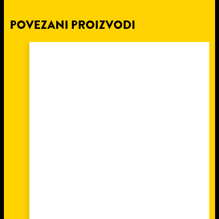
POVEZANI PROIZVODI
4 min
čitanja
POPRAVITE POLOMLJENU
STOLICU SA PATTEX REPAIR
EXPRESS LEPKOM