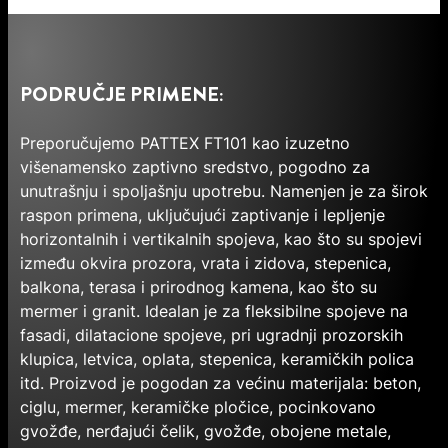
PODRUČJE PRIMENE:
Preporučujemo PATTEX FT101 kao izuzetno
višenamensko zaptivno sredstvo, pogodno za
unutrašnju i spoljašnju upotrebu. Namenjen je za širok
raspon primena, uključujući zaptivanje i lepljenje
horizontalnih i vertikalnih spojeva, kao što su spojevi
između okvira prozora, vrata i zidova, stepenica,
balkona, terasa i prirodnog kamena, kao što su
mermer i granit. Idealan je za fleksibilne spojeve na
fasadi, dilatacione spojeve, pri ugradnji prozorskih
klupica, letvica, oplata, stepenica, keramičkih polica
itd. Proizvod je pogodan za većinu materijala: beton,
ciglu, mermer, keramičke pločice, pocinkovano
gvožđe, nerđajući čelik, gvožđe, obojene metale,