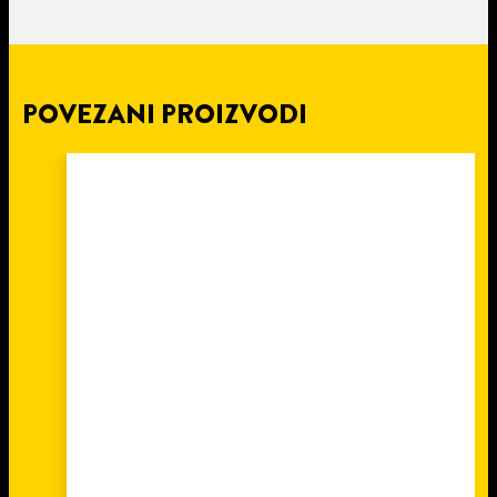
POVEZANI PROIZVODI
4 min
čitanja
POPRAVITE POLOMLJENU
STOLICU SA PATTEX REPAIR
EXPRESS LEPKOM