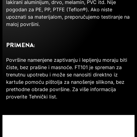
lakirani aluminijum, drvo, melamin, PVC itd. Nije
pogodan za PE, PP, PTFE (Teflon®). Ako niste
upoznati sa materijalom, preporučujemo testiranje na
maloj površini.
PRIMENA:
Površine namenjene zaptivanju i lepljenju moraju biti
čiste, bez prašine i masnoće. FT101 je spreman za
trenutnu upotrebu i može se nanositi direktno iz
kartuše pomoću pištolja za nanošenje silikona, bez
prethodne obrade površine. Za više informacija
proverite Tehnički list.