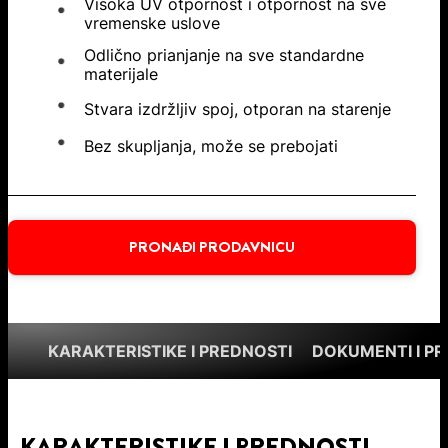
Visoka UV otpornost i otpornost na sve
vremenske uslove
Odlično prianjanje na sve standardne
materijale
Stvara izdržljiv spoj, otporan na starenje
Bez skupljanja, može se prebojati
PRONAĐI PRODAVNICU
KARAKTERISTIKE I PREDNOSTI
DOKUMENTI I P
KARAKTERISTIKE I PREDNOSTI