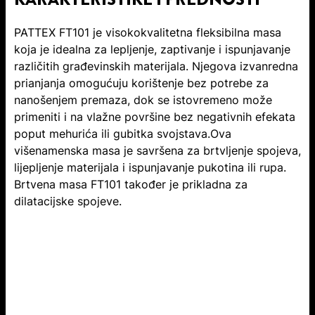
PATTEX FT101 je visokokvalitetna fleksibilna masa
koja je idealna za lepljenje, zaptivanje i ispunjavanje
različitih građevinskih materijala. Njegova izvanredna
prianjanja omogućuju korištenje bez potrebe za
nanošenjem premaza, dok se istovremeno može
primeniti i na vlažne površine bez negativnih efekata
poput mehurića ili gubitka svojstava.Ova
višenamenska masa je savršena za brtvljenje spojeva,
lijepljenje materijala i ispunjavanje pukotina ili rupa.
Brtvena masa FT101 također je prikladna za
dilatacijske spojeve.