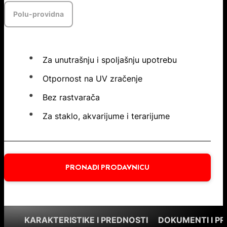
Polu-providna
Za unutrašnju i spoljašnju upotrebu
Otpornost na UV zračenje
Bez rastvarača
Za staklo, akvarijume i terarijume
PRONAĐI PRODAVNICU
KARAKTERISTIKE I PREDNOSTI
DOKUMENTI I P