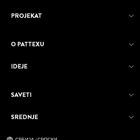
PROJEKAT
4 min
O PATTEXU
čitanja
POPRAVITE POLOMLJENU
IDEJE
STOLICU SA PATTEX REPAIR
EXPRESS LEPKOM
SAVETI
SREDNJE
СРБИЈА / СРПСКИ