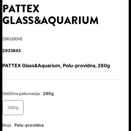
PATTEX
GLASS&AQUARIUM
(SKU/IDH)
2933843
PATTEX Glass&Aquarium, Polu-providna, 280g
Veličina pakovanja
280g
280g
Boja
Polu-providna