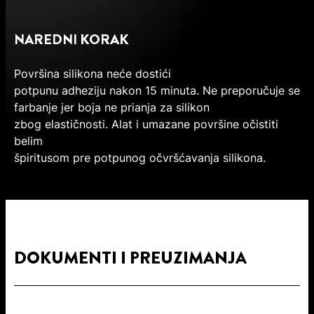
NAREDNI KORAK
Površina silikona neće dostići
potpunu adheziju nakon 15 minuta. Ne preporučuje se
farbanje jer boja ne prianja za silikon
zbog elastičnosti. Alat i umazane površine očistiti
belim
špiritusom pre potpunog očvršćavanja silikona.
DOKUMENTI I PREUZIMANJA