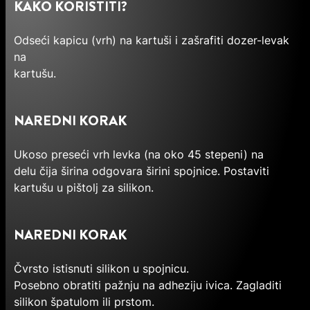
KAKO KORISTITI?
Odseći kapicu (vrh) na kartuši i zašrafiti dozer-levak
na
kartušu.
NAREDNI KORAK
Ukoso preseći vrh levka (na oko 45 stepeni) na
delu čija širina odgovara širini spojnice. Postaviti
kartušu u pištolj za silikon.
NAREDNI KORAK
Čvrsto istisnuti silikon u spojnicu.
Posebno obratiti pažnju na adheziju ivica. Zagladiti
silikon špatulom ili prstom.