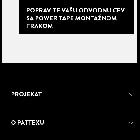
POPRAVITE VAŠU ODVODNU CEV
SA POWER TAPE MONTAŽNOM
TRAKOM
PROJEKAT
4 min
O PATTEXU
čitanja
POPRAVITE POLOMLJENU