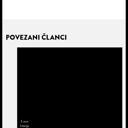
POVEZANI ČLANCI
3 min
čitanja