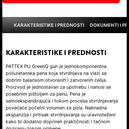
KARAKTERISTIKE I PREDNOSTI
DOKUMENTI I P
KARAKTERISTIKE I PREDNOSTI
PATTEX PU GreenQ gun je jednokomponentna
poliuretanska pena koja stvrdnjava na vlazi sa
dobrim balansom otvorenih i zatvorenih ćelija.
Proizvod je jednostavan za upotrebu i nanosi se
posebnim pištoljem za penu. Pena je
samoekspandirajuća i tokom procesa stvrdnjavanja
povećaće početni volumen za pola. Naknadna
ekspanzija i pritisak stvrdnjavanja su uravnoteženi
kako bi dodatno doprineli praktičnosti i tačnom
doziranju tokom primene.