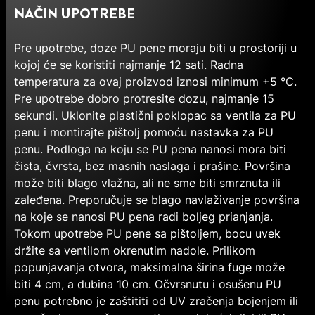
NAČIN UPOTREBE
Pre upotrebe, doze PU pene moraju biti u prostoriji u
kojoj će se koristiti najmanje 12 sati. Radna
temperatura za ovaj proizvod iznosi minimum +5 °C.
Pre upotrebe dobro protresite dozu, najmanje 15
sekundi. Uklonite plastični poklopac sa ventila za PU
penu i montirajte pištolj pomoću nastavka za PU
penu. Podloga na koju se PU pena nanosi mora biti
čista, čvrsta, bez masnih naslaga i prašine. Površina
može biti blago vlažna, ali ne sme biti smrznuta ili
zaleđena. Preporučuje se blago navlaživanje površina
na koje se nanosi PU pena radi boljeg prianjanja.
Tokom upotrebe PU pene sa pištoljem, bocu uvek
držite sa ventilom okrenutim nadole. Prilikom
popunjavanja otvora, maksimalna širina fuge može
biti 4 cm, a dubina 10 cm. Očvrsnutu i osušenu PU
penu potrebno je zaštititi od UV zračenja bojenjem ili