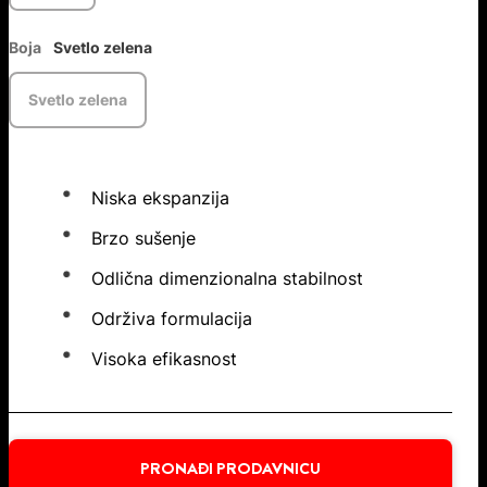
Boja
Svetlo zelena
Svetlo zelena
Niska ekspanzija
Brzo sušenje
Odlična dimenzionalna stabilnost
Održiva formulacija
Visoka efikasnost
PRONAĐI PRODAVNICU