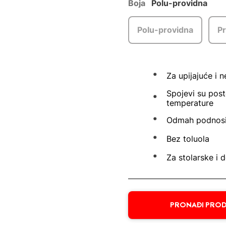
Boja
Polu-providna
Polu-providna
P
Za upijajuće i 
Spojevi su post
temperature
Odmah podnosi
Bez toluola
Za stolarske i 
PRONAĐI PROD