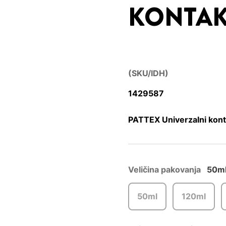
KONTAK
(SKU/IDH)
1429587
PATTEX Univerzalni kont
Veličina pakovanja
50m
50ml
120ml