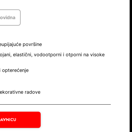
rovidna
neupijajuće površine
ojani, elastični, vodootporni i otporni na visoke
 opterećenje
dekorativne radove
AVNICU