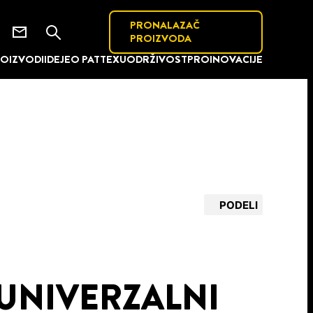
PRONALAZAČ
PROIZVODA
OIZVODI
IDEJE
O PATTEXU
ODRŽIVOST
PRO
INOVACIJE
PODELI
 UNIVERZALNI