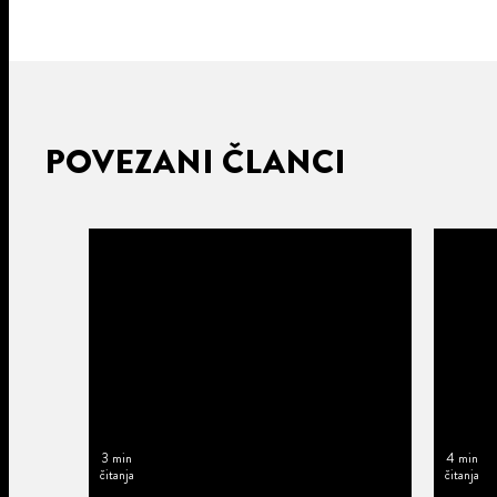
POVEZANI ČLANCI
3 min
4 min
čitanja
čitanja