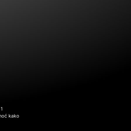
 1
 noć kako