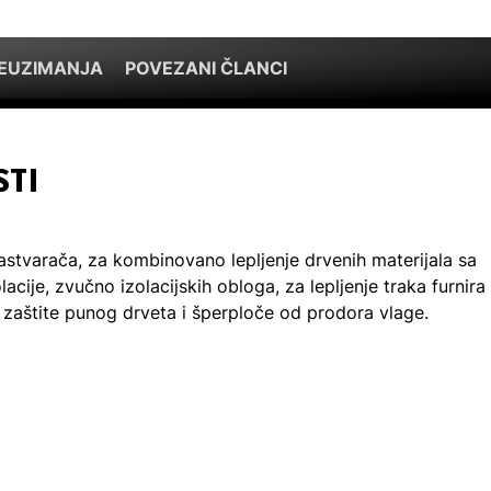
REUZIMANJA
POVEZANI ČLANCI
STI
astvarača, za kombinovano lepljenje drvenih materijala sa
cije, zvučno izolacijskih obloga, za lepljenje traka furnira
i zaštite punog drveta i šperploče od prodora vlage.