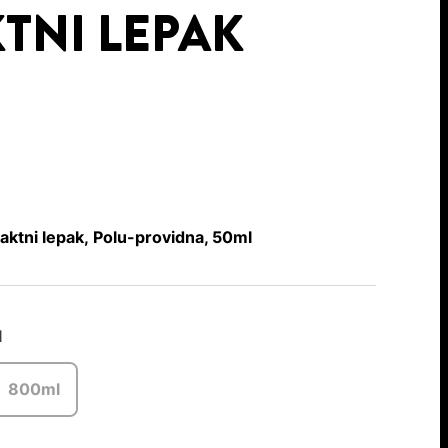
TNI LEPAK
aktni lepak, Polu-providna, 50ml
l
800ml