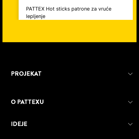
PATTEX Hot sticks patrone za vruće
lepljenje
PROJEKAT
O PATTEXU
IDEJE