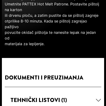
Umetnite PATTEX Hot Melt Patrone. Postavite pištolj
na karton
ili drvenu ploču, a zatim pustite da se pištolj zagreje
otprilike 8-10 minuta. Kada se pištolj zagrejao
pažljivo
povucite okidač pištolja te nanesite lepak na jedan
od
materijala za lepljenje.
DOKUMENTI I PREUZIMANJA
TEHNIČKI LISTOVI
(1)