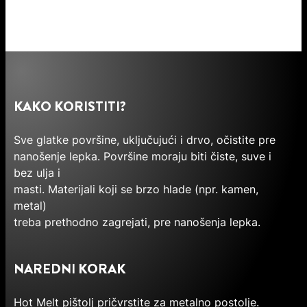
KAKO KORISTITI?
Sve glatke površine, uključujući i drvo, očistite pre
nanošenje lepka. Površine moraju biti čiste, suve i
bez ulja i
masti. Materijali koji se brzo hlade (npr. kamen,
metal)
treba prethodno zagrejati, pre nanošenja lepka.
NAREDNI KORAK
Hot Melt pištolj pričvrstite za metalno postolje.