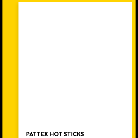
4 min
čitanja
POPRAVITE POLOMLJENU
STOLICU SA PATTEX REPAIR
EXPRESS LEPKOM
PATTEX HOT STICKS