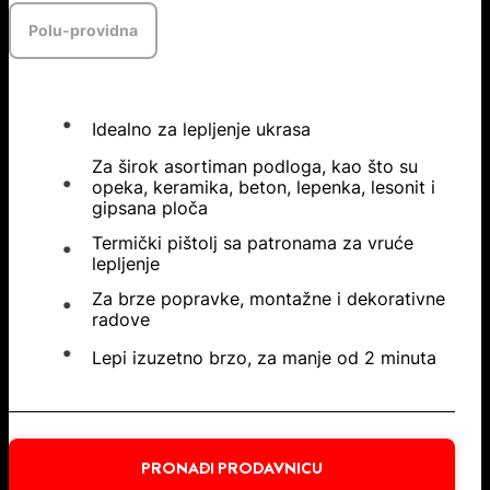
Polu-providna
Idealno za lepljenje ukrasa
Za širok asortiman podloga, kao što su
opeka, keramika, beton, lepenka, lesonit i
gipsana ploča
Termički pištolj sa patronama za vruće
lepljenje
Za brze popravke, montažne i dekorativne
radove
Lepi izuzetno brzo, za manje od 2 minuta
PRONAĐI PRODAVNICU