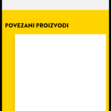
POVEZANI PROIZVODI
4 min
čitanja
POPRAVITE POLOMLJENU
STOLICU SA PATTEX REPAIR
EXPRESS LEPKOM