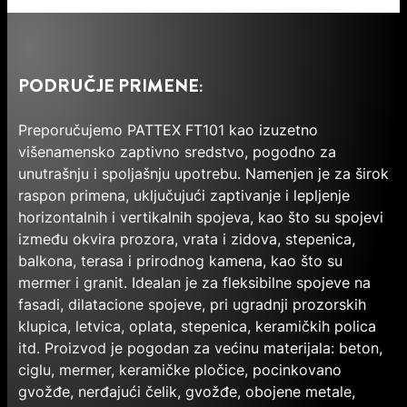
PODRUČJE PRIMENE:
Preporučujemo PATTEX FT101 kao izuzetno
višenamensko zaptivno sredstvo, pogodno za
unutrašnju i spoljašnju upotrebu. Namenjen je za širok
raspon primena, uključujući zaptivanje i lepljenje
horizontalnih i vertikalnih spojeva, kao što su spojevi
između okvira prozora, vrata i zidova, stepenica,
balkona, terasa i prirodnog kamena, kao što su
mermer i granit. Idealan je za fleksibilne spojeve na
fasadi, dilatacione spojeve, pri ugradnji prozorskih
klupica, letvica, oplata, stepenica, keramičkih polica
itd. Proizvod je pogodan za većinu materijala: beton,
ciglu, mermer, keramičke pločice, pocinkovano
gvožđe, nerđajući čelik, gvožđe, obojene metale,