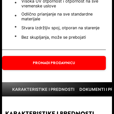
Visoka UV otpornost i otpornost na sve
vremenske uslove
Odlično prianjanje na sve standardne
materijale
Stvara izdržljiv spoj, otporan na starenje
Bez skupljanja, može se prebojati
PRONAĐI PRODAVNICU
KARAKTERISTIKE I PREDNOSTI
DOKUMENTI I P
KARAKTERISTIKE I PREDNOSTI