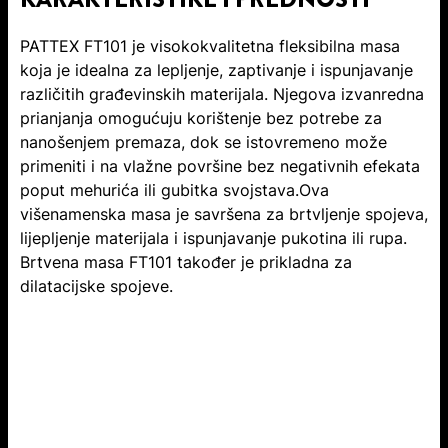
PATTEX FT101 je visokokvalitetna fleksibilna masa
koja je idealna za lepljenje, zaptivanje i ispunjavanje
različitih građevinskih materijala. Njegova izvanredna
prianjanja omogućuju korištenje bez potrebe za
nanošenjem premaza, dok se istovremeno može
primeniti i na vlažne površine bez negativnih efekata
poput mehurića ili gubitka svojstava.Ova
višenamenska masa je savršena za brtvljenje spojeva,
lijepljenje materijala i ispunjavanje pukotina ili rupa.
Brtvena masa FT101 također je prikladna za
dilatacijske spojeve.