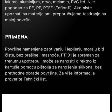
lakirani aluminijum, drvo, melamin, PVC itd. Nije
pogodan za PE, PP, PTFE (Teflon®). Ako niste
upoznati sa materijalom, preporučujemo testiranje na
maloj površini.
PRIMENA:
Površine namenjene zaptivanju i lepljenju moraju biti
čiste, bez prašine i masnoće. FT101 je spreman za
trenutnu upotrebu i može se nanositi direktno iz
kartuše pomoću pištolja za nanošenje silikona, bez
prethodne obrade površine. Za više informacija
proverite Tehnički list.