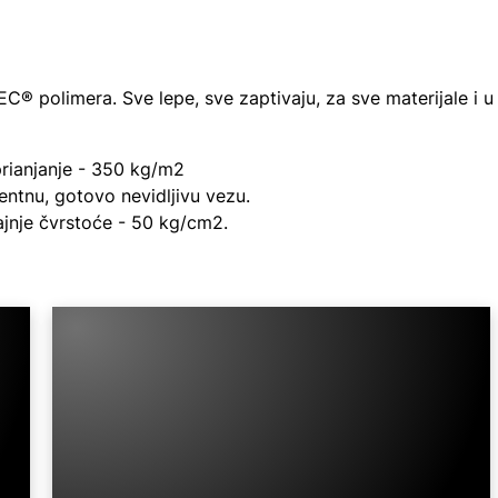
C® polimera. Sve lepe, sve zaptivaju, za sve materijale i 
ianjanje - 350 kg/m2
entnu, gotovo nevidljivu vezu.
ajnje čvrstoće - 50 kg/cm2.