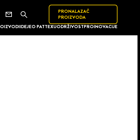
PRONALAZAČ
PROIZVODA
OIZVODI
IDEJE
O PATTEXU
ODRŽIVOST
PRO
INOVACIJE