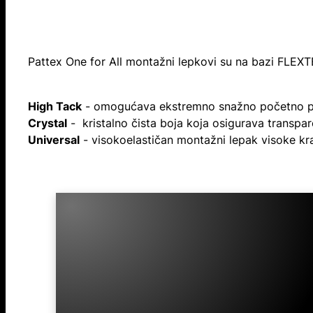
Pattex One for All montažni lepkovi su na bazi FLEXTE
High Tack
- omogućava ekstremno snažno početno pr
Crystal
- kristalno čista boja koja osigurava transpar
Universal
- visokoelastičan montažni lepak visoke kr